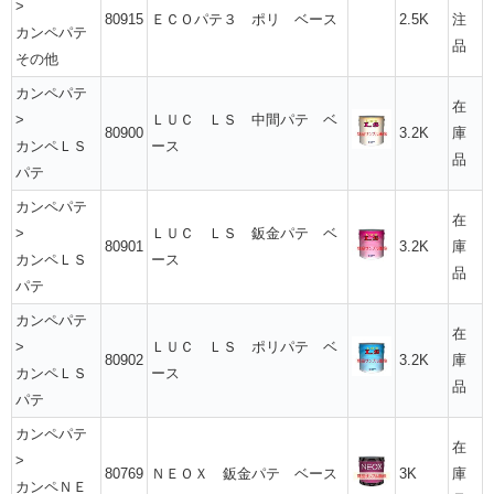
>
80915
ＥＣＯパテ３ ポリ ベース
2.5K
注
カンペパテ
品
その他
カンペパテ
在
>
ＬＵＣ ＬＳ 中間パテ ベ
80900
3.2K
庫
カンペＬＳ
ース
品
パテ
カンペパテ
在
>
ＬＵＣ ＬＳ 鈑金パテ ベ
80901
3.2K
庫
カンペＬＳ
ース
品
パテ
カンペパテ
在
>
ＬＵＣ ＬＳ ポリパテ ベ
80902
3.2K
庫
カンペＬＳ
ース
品
パテ
カンペパテ
在
>
80769
ＮＥＯＸ 鈑金パテ ベース
3K
庫
カンペＮＥ