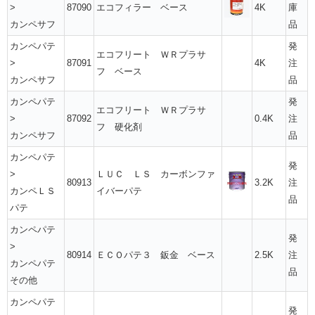
>
87090
エコフィラー ベース
4K
庫
カンペサフ
品
カンペパテ
発
エコフリート ＷＲプラサ
>
87091
4K
注
フ ベース
カンペサフ
品
カンペパテ
発
エコフリート ＷＲプラサ
>
87092
0.4K
注
フ 硬化剤
カンペサフ
品
カンペパテ
発
>
ＬＵＣ ＬＳ カーボンファ
80913
3.2K
注
カンペＬＳ
イバーパテ
品
パテ
カンペパテ
発
>
80914
ＥＣＯパテ３ 鈑金 ベース
2.5K
注
カンペパテ
品
その他
カンペパテ
発