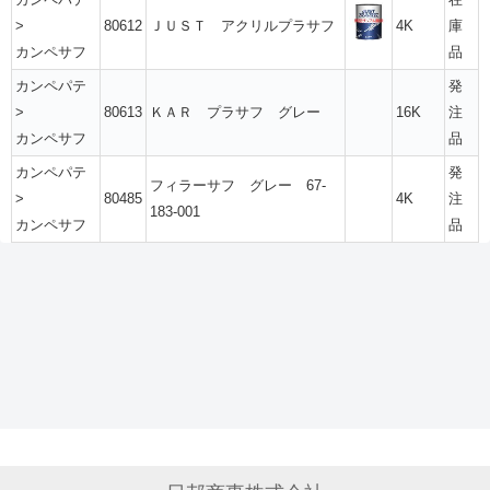
>
80612
ＪＵＳＴ アクリルプラサフ
4K
庫
カンペサフ
品
カンペパテ
発
>
80613
ＫＡＲ プラサフ グレー
16K
注
カンペサフ
品
カンペパテ
発
フィラーサフ グレー 67-
>
80485
4K
注
183-001
カンペサフ
品