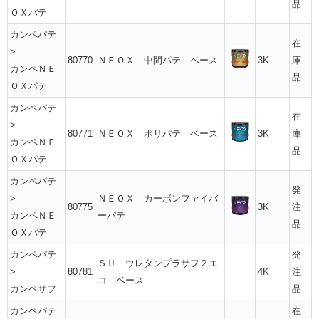
品
ＯＸパテ
カンペパテ
在
>
80770
ＮＥＯＸ 中間パテ ベース
3K
庫
カンペＮＥ
品
ＯＸパテ
カンペパテ
在
>
80771
ＮＥＯＸ ポリパテ ベース
3K
庫
カンペＮＥ
品
ＯＸパテ
カンペパテ
発
>
ＮＥＯＸ カーボンファイバ
80775
3K
注
カンペＮＥ
ーパテ
品
ＯＸパテ
カンペパテ
発
ＳＵ ウレタンプラサフ２エ
>
80781
4K
注
コ ベース
カンペサフ
品
カンペパテ
在