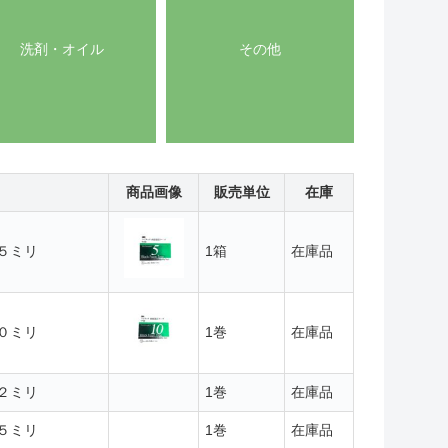
洗剤・オイル
その他
商品画像
販売単位
在庫
５ミリ
1箱
在庫品
０ミリ
1巻
在庫品
２ミリ
1巻
在庫品
５ミリ
1巻
在庫品