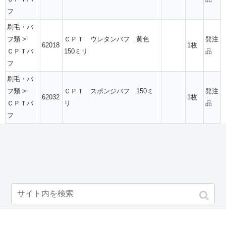
フ
刷毛・バ
フ類
>
ＣＰＴ ウレタンバフ 黄色
発注
62018
1枚
ＣＰＴバ
150ミリ
品
フ
刷毛・バ
フ類
>
ＣＰＴ スポンジバフ 150ミ
発注
62032
1枚
ＣＰＴバ
リ
品
フ