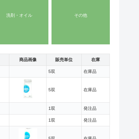
洗剤・オイル
その他
商品画像
販売単位
在庫
5双
在庫品
5双
在庫品
1双
発注品
1双
発注品
5双
在庫品