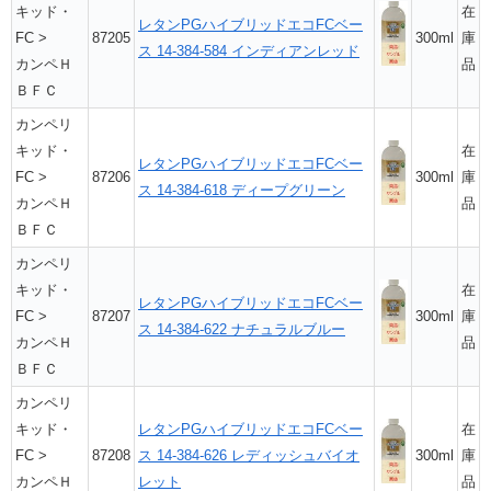
キッド・
在
レタンPGハイブリッドエコFCベー
FC
>
87205
300ml
庫
ス 14-384-584 インディアンレッド
カンペＨ
品
ＢＦＣ
カンペリ
キッド・
在
レタンPGハイブリッドエコFCベー
FC
>
87206
300ml
庫
ス 14-384-618 ディープグリーン
カンペＨ
品
ＢＦＣ
カンペリ
キッド・
在
レタンPGハイブリッドエコFCベー
FC
>
87207
300ml
庫
ス 14-384-622 ナチュラルブルー
カンペＨ
品
ＢＦＣ
カンペリ
キッド・
レタンPGハイブリッドエコFCベー
在
FC
>
87208
ス 14-384-626 レディッシュバイオ
300ml
庫
カンペＨ
レット
品