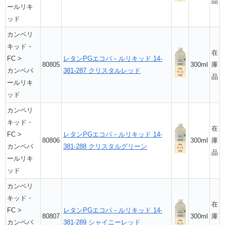
品
ールリキ
ッド
カンペリ
キッド・
在
FC
>
レタンPGエコパ－ルリキッド 14-
80805
300ml
庫
カンペパ
381-287 クリスタルレッド
品
ールリキ
ッド
カンペリ
キッド・
在
FC
>
レタンPGエコパ－ルリキッド 14-
80806
300ml
庫
カンペパ
381-288 クリスタルグリーン
品
ールリキ
ッド
カンペリ
キッド・
在
FC
>
レタンPGエコパ－ルリキッド 14-
80807
300ml
庫
カンペパ
381-289 シャイニーレッド