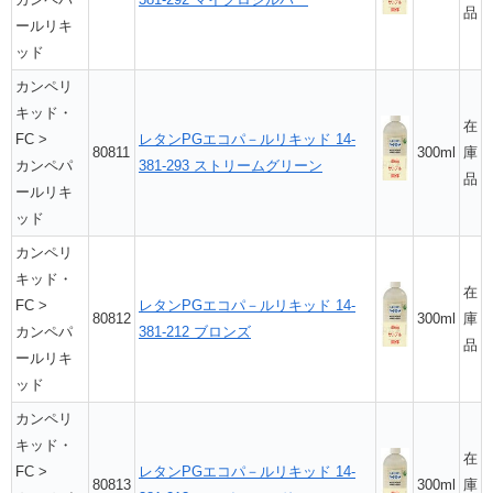
品
ールリキ
ッド
カンペリ
キッド・
在
FC
>
レタンPGエコパ－ルリキッド 14-
80811
300ml
庫
カンペパ
381-293 ストリームグリーン
品
ールリキ
ッド
カンペリ
キッド・
在
FC
>
レタンPGエコパ－ルリキッド 14-
80812
300ml
庫
カンペパ
381-212 ブロンズ
品
ールリキ
ッド
カンペリ
キッド・
在
FC
>
レタンPGエコパ－ルリキッド 14-
80813
300ml
庫