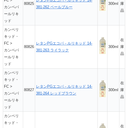
FC
>
レタンPGエコパ－ルリキッド 14-
80825
300ml
庫
カンペパ
381-262 ペールブルー
品
ールリキ
ッド
カンペリ
キッド・
在
FC
>
レタンPGエコパ－ルリキッド 14-
80826
300ml
庫
カンペパ
381-263 ライラック
品
ールリキ
ッド
カンペリ
キッド・
在
FC
>
レタンPGエコパ－ルリキッド 14-
80827
300ml
庫
カンペパ
381-264 レッドブラウン
品
ールリキ
ッド
カンペリ
キッド・
在