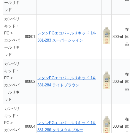
ールリキ
ッド
カンペリ
キッド・
在
FC
>
レタンPGエコパ－ルリキッド 14-
80801
300ml
庫
カンペパ
381-283 スーパーシャイン
品
ールリキ
ッド
カンペリ
キッド・
在
FC
>
レタンPGエコパ－ルリキッド 14-
80802
300ml
庫
カンペパ
381-284 ライトブラウン
品
ールリキ
ッド
カンペリ
キッド・
在
FC
>
レタンPGエコパ－ルリキッド 14-
80804
300ml
庫
カンペパ
381-286 クリスタルブルー