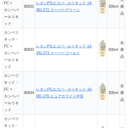
FC
>
レタンPGエコパ－ルリキッド 14-
80832
300ml
庫
カンペパ
381-272 スーパーグリーン
品
ールリキ
ッド
カンペリ
キッド・
在
FC
>
レタンPGエコパ－ルリキッド 14-
80833
300ml
庫
カンペパ
381-273 スーパーゴールド
品
ールリキ
ッド
カンペリ
キッド・
在
FC
>
レタンPGエコパ－ルリキッド 14-
80834
300ml
庫
カンペパ
381-276 ピュアホワイト中目
品
ールリキ
ッド
カンペリ
キッド・