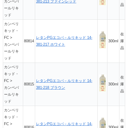
カンペパ
381-213 ファインレッド
品
ールリキ
ッド
カンペリ
キッド・
在
FC
>
レタンPGエコパ－ルリキッド 14-
80814
300ml
庫
カンペパ
381-217 ホワイト
品
ールリキ
ッド
カンペリ
キッド・
在
FC
>
レタンPGエコパ－ルリキッド 14-
80815
300ml
庫
カンペパ
381-218 ブラウン
品
ールリキ
ッド
カンペリ
キッド・
在
FC
>
レタンPGエコパ－ルリキッド 14-
80816
300ml
庫