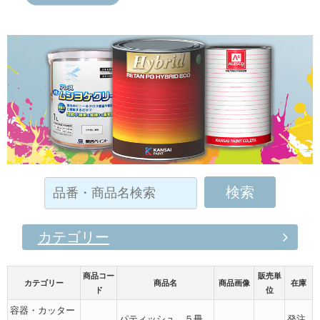
カテゴリー
商品コー
販売単
カテゴリー
商品名
商品画像
在庫
ド
位
容器・カッター
パティッシュ ５冊
発注