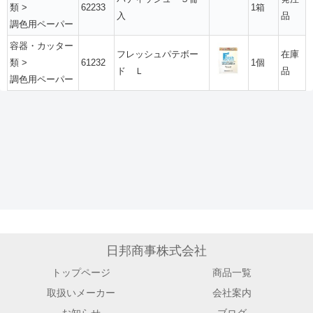
類
>
62233
1箱
入
品
調色用ペーパー
容器・カッター
フレッシュパテボー
在庫
類
>
61232
1個
ド Ｌ
品
調色用ペーパー
日邦商事株式会社
トップページ
商品一覧
取扱いメーカー
会社案内
お知らせ
ブログ