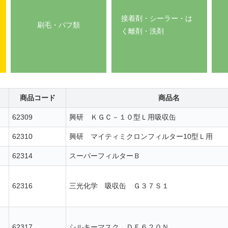
接着剤・シーラー・は
刷毛・バフ類
く離剤・洗剤
商品コード
商品名
62309
興研 ＫＧＣ－１０型Ｌ用吸収缶
62310
興研 マイティミクロンフィルター10型Ｌ用
62314
スーパーフィルターＢ
62316
三光化学 吸収缶 Ｇ３７Ｓ１
62317
シルキーマスク ＤＦ６２０Ｎ