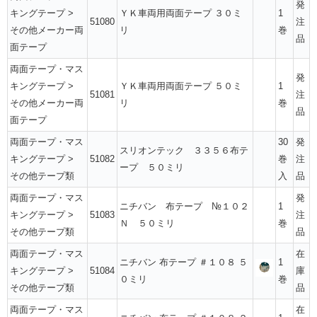
発
キングテープ
>
ＹＫ車両用両面テープ ３０ミ
1
51080
注
その他メーカー両
リ
巻
品
面テープ
両面テープ・マス
発
キングテープ
>
ＹＫ車両用両面テープ ５０ミ
1
51081
注
その他メーカー両
リ
巻
品
面テープ
両面テープ・マス
30
発
スリオンテック ３３５６布テ
キングテープ
>
51082
巻
注
ープ ５０ミリ
その他テープ類
入
品
両面テープ・マス
発
ニチバン 布テープ №１０２
1
キングテープ
>
51083
注
Ｎ ５０ミリ
巻
その他テープ類
品
両面テープ・マス
在
ニチバン 布テープ ＃１０８ ５
1
キングテープ
>
51084
庫
０ミリ
巻
その他テープ類
品
両面テープ・マス
在