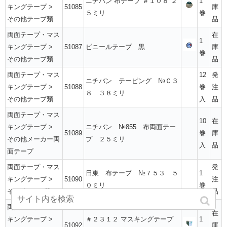
ニチバン 布テープ ＃１０８ ２
1
キングテープ
>
51085
庫
５ミリ
巻
その他テープ類
品
両面テープ・マス
在
1
キングテープ
>
51087
ビニールテープ 黒
庫
巻
その他テープ類
品
両面テープ・マス
12
発
ニチバン テーピング №Ｃ３
キングテープ
>
51088
巻
注
８ ３８ミリ
その他テープ類
入
品
両面テープ・マス
10
在
キングテープ
>
ニチバン №855 布両面テー
51089
巻
庫
その他メーカー両
プ ２５ミリ
入
品
面テープ
両面テープ・マス
発
日東 布テープ №７５３ ５
1
キングテープ
>
51090
注
０ミリ
巻
その他テープ類
品
両面テープ・マス
在
キングテープ
>
＃２３１２ マスキングテープ
1
51092
庫