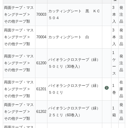
両面テープ・マス
3
発
カッティングシート 黒 ＫＣ
キングテープ
>
70003
本
注
５０４
その他テープ類
入
品
両面テープ・マス
3
発
キングテープ
>
70004
カッティングシート 白
本
注
その他テープ類
入
品
1
両面テープ・マス
発
パイオランクロステープ（緑）
ケ
キングテープ
>
61200
注
５０ミリ（30巻入）
ー
その他テープ類
品
ス
両面テープ・マス
在
パイオランクロステープ（緑）
1
キングテープ
>
61201
庫
５０ミリ
巻
その他テープ類
品
両面テープ・マス
発
パイオランクロステープ（緑）
1
キングテープ
>
61202
注
２５ミリ（60巻入）
箱
その他テープ類
品
両面テープ・マス