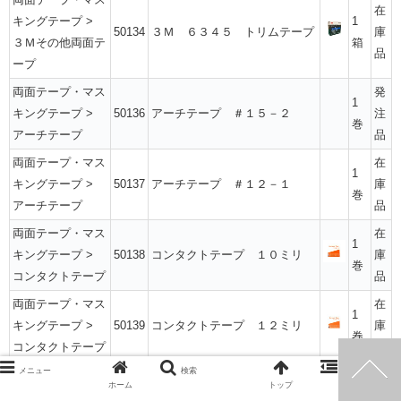
在
キングテープ
>
1
50134
３Ｍ ６３４５ トリムテープ
庫
３Ｍその他両面テ
箱
品
ープ
両面テープ・マス
発
1
キングテープ
>
50136
アーチテープ ＃１５－２
注
巻
アーチテープ
品
両面テープ・マス
在
1
キングテープ
>
50137
アーチテープ ＃１２－１
庫
巻
アーチテープ
品
両面テープ・マス
在
1
キングテープ
>
50138
コンタクトテープ １０ミリ
庫
巻
コンタクトテープ
品
両面テープ・マス
在
1
キングテープ
>
50139
コンタクトテープ １２ミリ
庫
巻
コンタクトテープ
品
メニュー
検索
サイドバー
両面テープ・マス
発
ホーム
トップ
キングテープ
>
３Ｍ ９７１６ 両面テー
1