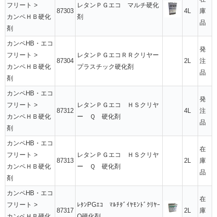
フリート
>
レタンＰＧエコ マルチ硬化
87303
4L
庫
カンペＨＢ硬化
剤
品
剤
カンペHB・エコ
発
フリート
>
レタンＰＧエコＲＲクリヤー
87304
2L
注
カンペＨＢ硬化
プラスチック硬化剤
品
剤
カンペHB・エコ
発
フリート
>
レタンＰＧエコ ＨＳクリヤ
87312
4L
注
カンペＨＢ硬化
ー Ｑ 硬化剤
品
剤
カンペHB・エコ
在
フリート
>
レタンＰＧエコ ＨＳクリヤ
87313
2L
庫
カンペＨＢ硬化
ー Ｑ 硬化剤
品
剤
カンペHB・エコ
在
フリート
>
ﾚﾀﾝPGｴｺ ﾏﾙﾁﾀﾞｲﾔﾓﾝﾄﾞｸﾘﾔｰ
87317
2L
庫
カンペＨＢ硬化
Q硬化剤