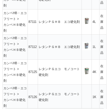
品
剤
カンペHB・エコ
在
フリート
>
87111
レタンＰＧＨＢ エコ硬化剤
4L
庫
カンペＨＢ硬化
品
剤
カンペHB・エコ
在
フリート
>
87112
レタンＰＧＨＢ エコ硬化剤
1L
庫
カンペＨＢ硬化
品
剤
カンペHB・エコ
在
フリート
>
レタンＰＧエコ モノコート
87125
4K
庫
カンペＨＢ硬化
硬化剤
品
剤
カンペHB・エコ
在
フリート
>
レタンＰＧエコ モノコート
87126
1K
庫
カンペＨＢ硬化
硬化剤
品
剤