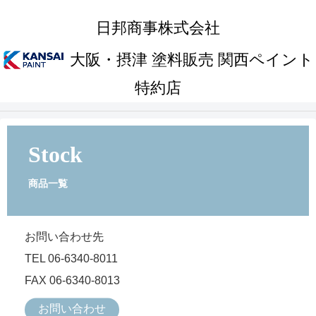
日邦商事株式会社
大阪・摂津 塗料販売 関西ペイント
特約店
Stock
商品一覧
お問い合わせ先
TEL 06-6340-8011
FAX 06-6340-8013
お問い合わせ