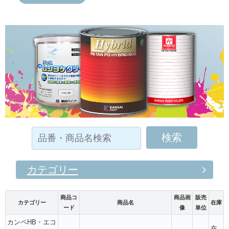
カテゴリー
商品コ
商品画
販売
カテゴリー
商品名
在庫
ード
像
単位
カンペHB・エコ
在