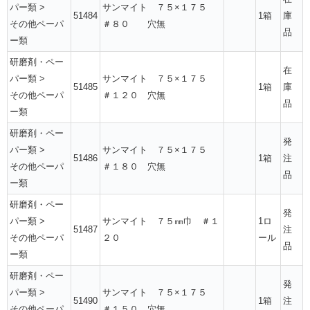
パー類
>
サンマイト ７５×１７５
51484
1箱
庫
その他ペーパ
＃８０ 穴無
品
ー類
研磨剤・ペー
在
パー類
>
サンマイト ７５×１７５
51485
1箱
庫
その他ペーパ
＃１２０ 穴無
品
ー類
研磨剤・ペー
発
パー類
>
サンマイト ７５×１７５
51486
1箱
注
その他ペーパ
＃１８０ 穴無
品
ー類
研磨剤・ペー
発
パー類
>
サンマイト ７５㎜巾 ＃１
1ロ
51487
注
その他ペーパ
２０
ール
品
ー類
研磨剤・ペー
発
パー類
>
サンマイト ７５×１７５
51490
1箱
注
その他ペーパ
＃１５０ 穴無