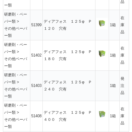
品
ー類
研磨剤・ペー
在
パー類
>
ディアフォス １２５φ Ｐ
51399
1箱
庫
その他ペーパ
１２０ 穴有
品
ー類
研磨剤・ペー
在
パー類
>
ディアフォス １２５φ Ｐ
51402
1箱
庫
その他ペーパ
１８０ 穴有
品
ー類
研磨剤・ペー
発
パー類
>
ディアフォス １２５φ Ｐ
51403
1箱
注
その他ペーパ
２４０ 穴有
品
ー類
研磨剤・ペー
在
パー類
>
ディアフォス １２５φ Ｐ
51408
1箱
庫
その他ペーパ
４００ 穴有
品
ー類