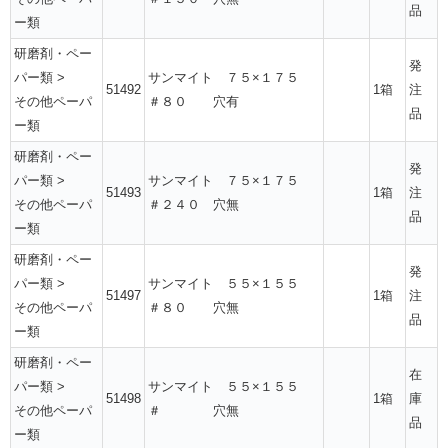
品
ー類
研磨剤・ペー
発
パー類
>
サンマイト ７５×１７５
51492
1箱
注
その他ペーパ
＃８０ 穴有
品
ー類
研磨剤・ペー
発
パー類
>
サンマイト ７５×１７５
51493
1箱
注
その他ペーパ
＃２４０ 穴無
品
ー類
研磨剤・ペー
発
パー類
>
サンマイト ５５×１５５
51497
1箱
注
その他ペーパ
＃８０ 穴無
品
ー類
研磨剤・ペー
在
パー類
>
サンマイト ５５×１５５
51498
1箱
庫
その他ペーパ
＃ 穴無
品
ー類