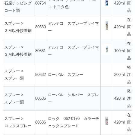
石原チッピング
80754
420ml
庫
コ トヨタ色
コート類
品
在
スプレー
>
アルテコ スプレープライマ
80630
420ml
庫
３Ｍ以外接着剤
ー
品
在
スプレー
>
アルテコ スプレープライマ
80631
100ml
庫
３Ｍ以外接着剤
ー
品
発
スプレー
>
80632
ローバル スプレー
300ml
注
スプレー類
品
発
スプレー
>
ローバル シルバー スプレ
80635
420ml
注
スプレー類
ー
品
在
スプレー
>
ロック 062-0170 カラーチ
80636
420ml
庫
ロックスプレー
ェックスプレーⅡ
品