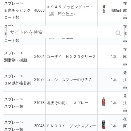
スプレー
>
在
＃９４５ チッピングコート
石原チッピング
40063
480ml
庫
（黒－凹凸仕上）
コート類
品
スプレー
>
在
＃９５５ チッピングコート
石原チッピング
40064
480ml
庫
（白－凹凸仕上）
コート類
品
在
スプレー
>
34004
コーザイ ＮＸ２０グリース
1本
庫
潤滑剤・樹脂
品
発
スプレー
>
31072
コニシ スプレーのりＺ２
1本
注
３Ｍ以外接着剤
品
発
スプレー
>
31073
溶接その前に スプレー
1本
注
スプレー類
品
在
スプレー
>
30048
ＥＮＤＯＸ ジンクスプレー
1本
庫
スプレー類