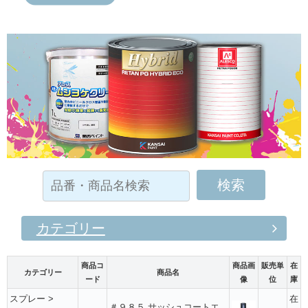
カテゴリー
商品コ
商品画
販売単
在
カテゴリー
商品名
ード
像
位
庫
スプレー
>
在
＃９８５ サッシュコートエ