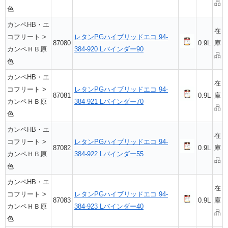
品
色
カンペHB・エ
在
コフリート
>
レタンPGハイブリッドエコ 94-
87080
0.9L
庫
カンペＨＢ原
384-920 Lバインダー90
品
色
カンペHB・エ
在
コフリート
>
レタンPGハイブリッドエコ 94-
87081
0.9L
庫
カンペＨＢ原
384-921 Lバインダー70
品
色
カンペHB・エ
在
コフリート
>
レタンPGハイブリッドエコ 94-
87082
0.9L
庫
カンペＨＢ原
384-922 Lバインダー55
品
色
カンペHB・エ
在
コフリート
>
レタンPGハイブリッドエコ 94-
87083
0.9L
庫
カンペＨＢ原
384-923 Lバインダー40
品
色