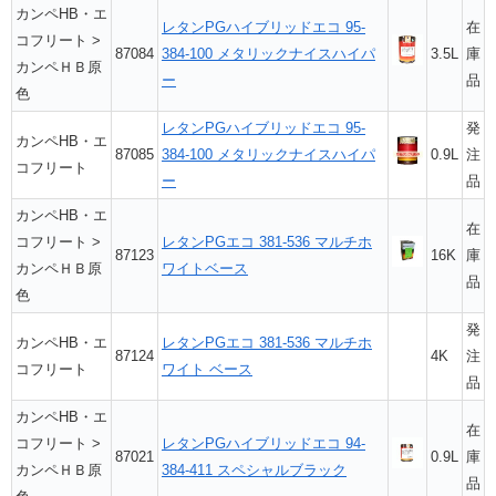
カンペHB・エ
レタンPGハイブリッドエコ 95-
在
コフリート
>
87084
384-100 メタリックナイスハイパ
3.5L
庫
カンペＨＢ原
ー
品
色
レタンPGハイブリッドエコ 95-
発
カンペHB・エ
87085
384-100 メタリックナイスハイパ
0.9L
注
コフリート
ー
品
カンペHB・エ
在
コフリート
>
レタンPGエコ 381-536 マルチホ
87123
16K
庫
カンペＨＢ原
ワイトベース
品
色
発
カンペHB・エ
レタンPGエコ 381-536 マルチホ
87124
4K
注
コフリート
ワイト ベース
品
カンペHB・エ
在
コフリート
>
レタンPGハイブリッドエコ 94-
87021
0.9L
庫
カンペＨＢ原
384-411 スペシャルブラック
品