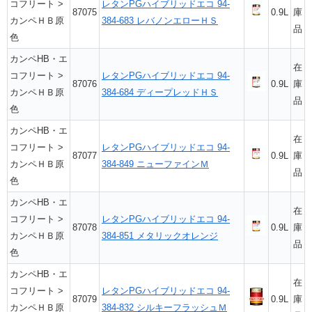
コフリート
>
レタンPGハイブリッドエコ 94-
87075
0.9L
庫
カンペＨＢ原
384-683 レバノンエローＨＳ
品
色
カンペHB・エ
在
コフリート
>
レタンPGハイブリッドエコ 94-
87076
0.9L
庫
カンペＨＢ原
384-684 ディープレッドＨＳ
品
色
カンペHB・エ
在
コフリート
>
レタンPGハイブリッドエコ 94-
87077
0.9L
庫
カンペＨＢ原
384-849 ニューファインＭ
品
色
カンペHB・エ
在
コフリート
>
レタンPGハイブリッドエコ 94-
87078
0.9L
庫
カンペＨＢ原
384-851 メタリックオレンジ
品
色
カンペHB・エ
在
コフリート
>
レタンPGハイブリッドエコ 94-
87079
0.9L
庫
カンペＨＢ原
384-832 シルキーフラッシュＭ