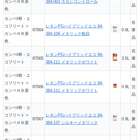
カンペＨＢ原
384-003 スカシコントロール
品
色
カンペHB・エ
在
コフリート
>
レタンPGハイブリッドエコ 94-
87004
0.9L
庫
カンペＨＢ原
384-109 メタリック粗目
品
色
在
カンペHB・エ
レタンPGハイブリッドエコ 94-
87005
3.5L
庫
コフリート
384-111 メタリックホワイト
品
カンペHB・エ
発
コフリート
>
レタンPGハイブリッドエコ 94-
87006
0.9L
注
カンペＨＢ原
384-111 メタリックホワイト
品
色
カンペHB・エ
在
コフリート
>
レタンPGハイブリッドエコ 94-
87007
0.9L
庫
カンペＨＢ原
384-137 シルキーメタリック
品
色
カンペHB・エ