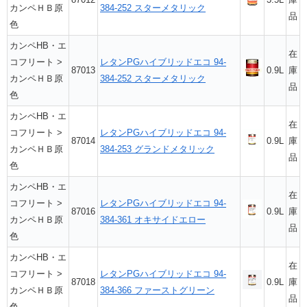
カンペＨＢ原
384-252 スターメタリック
品
色
カンペHB・エ
在
コフリート
>
レタンPGハイブリッドエコ 94-
87013
0.9L
庫
カンペＨＢ原
384-252 スターメタリック
品
色
カンペHB・エ
在
コフリート
>
レタンPGハイブリッドエコ 94-
87014
0.9L
庫
カンペＨＢ原
384-253 グランドメタリック
品
色
カンペHB・エ
在
コフリート
>
レタンPGハイブリッドエコ 94-
87016
0.9L
庫
カンペＨＢ原
384-361 オキサイドエロー
品
色
カンペHB・エ
在
コフリート
>
レタンPGハイブリッドエコ 94-
87018
0.9L
庫
カンペＨＢ原
384-366 ファーストグリーン
品
色