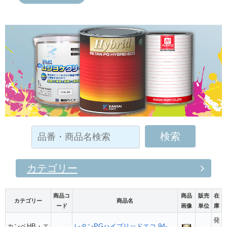
カテゴリー
商品コ
商品
販売
在
カテゴリー
商品名
ード
画像
単位
庫
発
カンペHB・エ
レタンPGハイブリッドエコ 94-