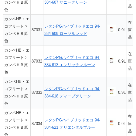
カンペＨＢ原
384-607 サニーグリーン
品
色
カンペHB・エ
在
コフリート
>
レタンPGハイブリッドエコ 94-
87031
0.9L
庫
カンペＨＢ原
384-609 ローヤルレッド
品
色
カンペHB・エ
在
コフリート
>
レタンPGハイブリッドエコ 94-
87032
0.9L
庫
カンペＨＢ原
384-613 エンリッチマルーン
品
色
カンペHB・エ
在
コフリート
>
レタンPGハイブリッドエコ 94-
87033
0.9L
庫
カンペＨＢ原
384-618 ディープグリーン
品
色
カンペHB・エ
在
コフリート
>
レタンPGハイブリッドエコ 94-
87034
0.9L
庫
カンペＨＢ原
384-621 オリエンタルブルー
品
色