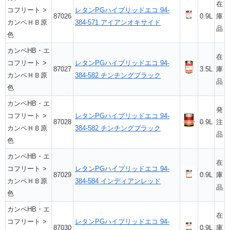
在
コフリート
>
レタンPGハイブリッドエコ 94-
87026
0.9L
庫
カンペＨＢ原
384-571 アイアンオキサイド
品
色
カンペHB・エ
在
コフリート
>
レタンPGハイブリッドエコ 94-
87027
3.5L
庫
カンペＨＢ原
384-582 チンチングブラック
品
色
カンペHB・エ
発
コフリート
>
レタンPGハイブリッドエコ 94-
87028
0.9L
注
カンペＨＢ原
384-582 チンチングブラック
品
色
カンペHB・エ
在
コフリート
>
レタンPGハイブリッドエコ 94-
87029
0.9L
庫
カンペＨＢ原
384-584 インディアンレッド
品
色
カンペHB・エ
在
コフリート
>
レタンPGハイブリッドエコ 94-
87030
0.9L
庫